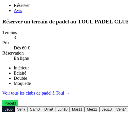
Réserver
Avis
Réserver un terrain de
padel
au
TOUL PADEL CLU
Terrains
3
Prix
Dès 60 €
Réservation
En ligne
Intérieur
Eclairé
Double
Moquette
Voir tous les clubs de
padel
à
Toul
→
Padel
3
Jeu
6
Ven
7
Sam
8
Dim
9
Lun
10
Mar
11
Mer
12
Jeu
13
Ven
14