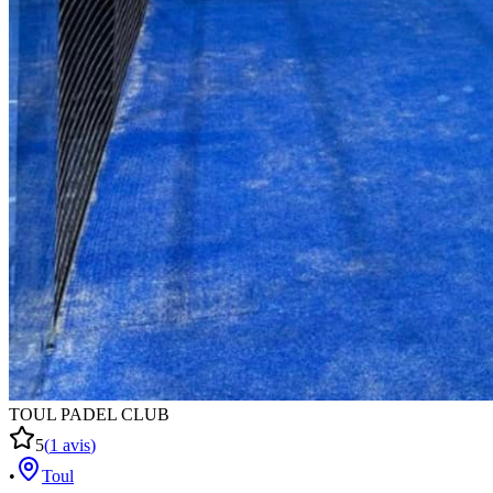
TOUL PADEL CLUB
5
(
1
avis
)
•
Toul