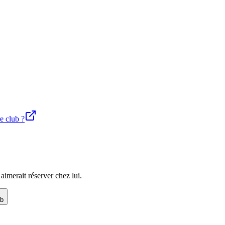
re club ?
imerait réserver chez lui.
ub