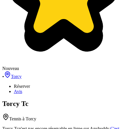
Nouveau
•
Torcy
Réserver
Avis
Torcy Tc
Tennis
à Torcy
Torcy Tc
n'est pas encore réservable en ligne sur Anybuddy.
C'est