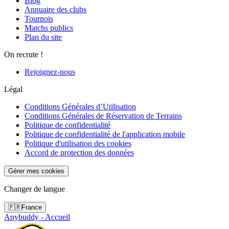
Blog
Annuaire des clubs
Tournois
Matchs publics
Plan du site
On recrute !
Rejoignez-nous
Légal
Conditions Générales d’Utilisation
Conditions Générales de Réservation de Terrains
Politique de confidentialité
Politique de confidentialité de l'application mobile
Politique d'utilisation des cookies
Accord de protection des données
Gérer mes cookies
Changer de langue
🇫🇷
France
Anybuddy - Accueil