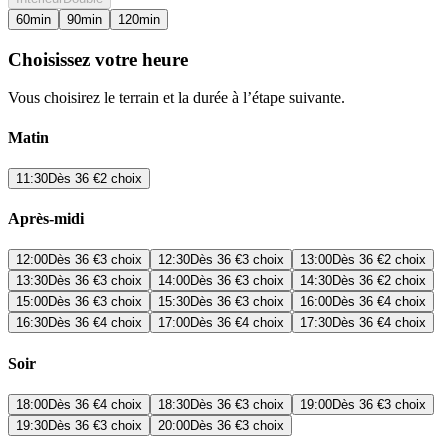
60
min
90
min
120
min
Choisissez votre heure
Vous choisirez le terrain et la durée à l’étape suivante.
Matin
11:30
Dès
36 €
2 choix
Après-midi
12:00
Dès
36 €
3 choix
12:30
Dès
36 €
3 choix
13:00
Dès
36 €
2 choix
13:30
Dès
36 €
3 choix
14:00
Dès
36 €
3 choix
14:30
Dès
36 €
2 choix
15:00
Dès
36 €
3 choix
15:30
Dès
36 €
3 choix
16:00
Dès
36 €
4 choix
16:30
Dès
36 €
4 choix
17:00
Dès
36 €
4 choix
17:30
Dès
36 €
4 choix
Soir
18:00
Dès
36 €
4 choix
18:30
Dès
36 €
3 choix
19:00
Dès
36 €
3 choix
19:30
Dès
36 €
3 choix
20:00
Dès
36 €
3 choix