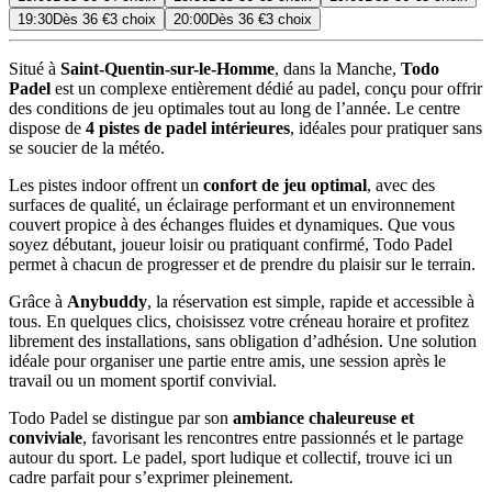
19:30
Dès
36 €
3 choix
20:00
Dès
36 €
3 choix
Situé à
Saint-Quentin-sur-le-Homme
, dans la Manche,
Todo
Padel
est un complexe entièrement dédié au padel, conçu pour offrir
des conditions de jeu optimales tout au long de l’année. Le centre
dispose de
4 pistes de padel intérieures
, idéales pour pratiquer sans
se soucier de la météo.
Les pistes indoor offrent un
confort de jeu optimal
, avec des
surfaces de qualité, un éclairage performant et un environnement
couvert propice à des échanges fluides et dynamiques. Que vous
soyez débutant, joueur loisir ou pratiquant confirmé, Todo Padel
permet à chacun de progresser et de prendre du plaisir sur le terrain.
Grâce à
Anybuddy
, la réservation est simple, rapide et accessible à
tous. En quelques clics, choisissez votre créneau horaire et profitez
librement des installations, sans obligation d’adhésion. Une solution
idéale pour organiser une partie entre amis, une session après le
travail ou un moment sportif convivial.
Todo Padel se distingue par son
ambiance chaleureuse et
conviviale
, favorisant les rencontres entre passionnés et le partage
autour du sport. Le padel, sport ludique et collectif, trouve ici un
cadre parfait pour s’exprimer pleinement.