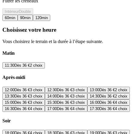
Filtrer les créneaux
Intérieur
Double
60
min
90
min
120
min
Choisissez votre heure
Vous choisirez le terrain et la durée à l’étape suivante.
Matin
11:30
Dès
36 €
2 choix
Après-midi
12:00
Dès
36 €
3 choix
12:30
Dès
36 €
3 choix
13:00
Dès
36 €
2 choix
13:30
Dès
36 €
3 choix
14:00
Dès
36 €
3 choix
14:30
Dès
36 €
2 choix
15:00
Dès
36 €
3 choix
15:30
Dès
36 €
3 choix
16:00
Dès
36 €
4 choix
16:30
Dès
36 €
4 choix
17:00
Dès
36 €
4 choix
17:30
Dès
36 €
4 choix
Soir
18:00
Dès
36 €
4 choix
18:30
Dès
36 €
3 choix
19:00
Dès
36 €
3 choix