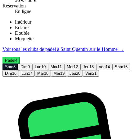
36 € - 58 €
Réservation
En ligne
Intérieur
Eclairé
Double
Moquette
Voir tous les clubs de
padel
à
Saint-Quentin-sur-le-Homme
→
Padel
4
Sam
8
Dim
9
Lun
10
Mar
11
Mer
12
Jeu
13
Ven
14
Sam
15
Dim
16
Lun
17
Mar
18
Mer
19
Jeu
20
Ven
21