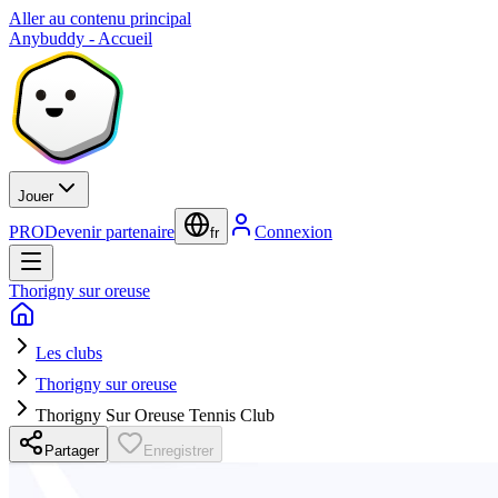
Aller au contenu principal
Anybuddy - Accueil
Jouer
PRO
Devenir partenaire
Connexion
fr
Thorigny sur oreuse
Les clubs
Thorigny sur oreuse
Thorigny Sur Oreuse Tennis Club
Partager
Enregistrer