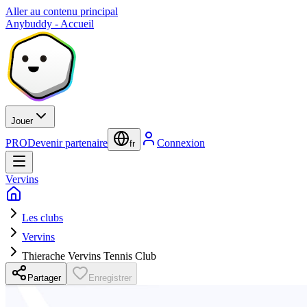
Aller au contenu principal
Anybuddy - Accueil
Jouer
PRO
Devenir partenaire
Connexion
fr
Vervins
Les clubs
Vervins
Thierache Vervins Tennis Club
Partager
Enregistrer