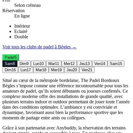
Selon créneau
Réservation
En ligne
Intérieur
Eclairé
Double
Voir tous les clubs de
padel
à
Bègles
→
Padel
5
Sam
8
Dim
9
Lun
10
Mar
11
Mer
12
Jeu
13
Ven
14
Sam
15
Dim
16
Lun
17
Mar
18
Mer
19
Jeu
20
Ven
21
Situé au cœur de la métropole bordelaise, The Padel Bordeaux
Bègles s’impose comme une référence incontournable pour tous les
amateurs de padel, qu’ils soient débutants ou joueurs confirmés. Ce
complexe moderne offre des installations de grande qualité, avec
plusieurs terrains indoor et outdoor permettant de jouer toute l’année
dans des conditions optimales. L’ambiance y est conviviale et
dynamique, favorisant aussi bien la performance sportive que les
moments de partage entre amis ou collègues.
Grâce à son partenariat avec Anybuddy, la réservation des terrains