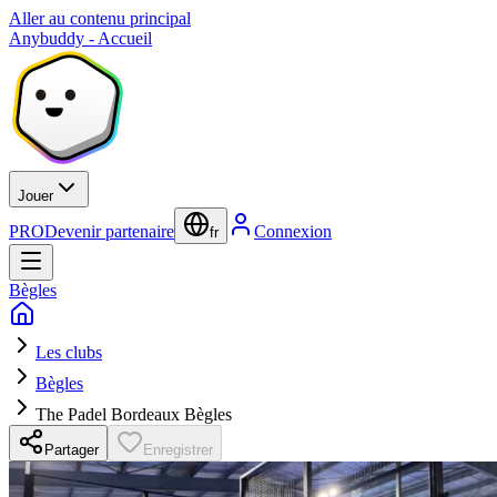
Aller au contenu principal
Anybuddy - Accueil
Jouer
PRO
Devenir partenaire
Connexion
fr
Bègles
Les clubs
Bègles
The Padel Bordeaux Bègles
Partager
Enregistrer