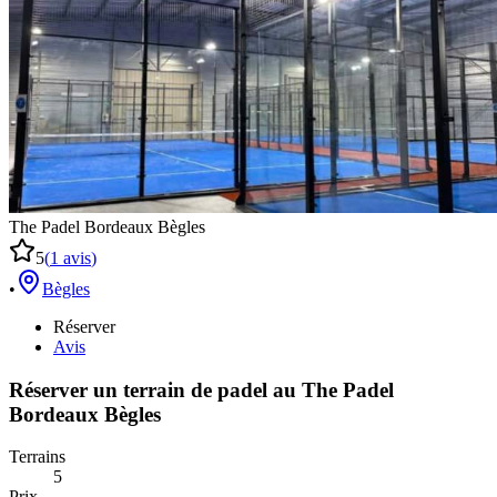
The Padel Bordeaux Bègles
5
(
1
avis
)
•
Bègles
Réserver
Avis
Réserver un terrain de
padel
au
The Padel
Bordeaux Bègles
Terrains
5
Prix