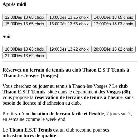
Après-midi
12:00
Dès
13 €
5 choix
13:00
Dès
13 €
5 choix
14:00
Dès
13 €
5 choix
15:00
Dès
13 €
5 choix
16:00
Dès
13 €
5 choix
17:00
Dès
13 €
3 choix
Soir
18:00
Dès
13 €
3 choix
19:00
Dès
13 €
2 choix
20:00
Dès
13 €
2 choix
21:00
Dès
13 €
2 choix
Réservez un terrain de tennis au club Thaon E.S.T Tennis à
Thaon-les-Vosges (Vosges)
Vous cherchez où jouer au tennis à Thaon-les-Vosges ? Le
club
Thaon E.S.T Tennis
, situé dans le département des
Vosges (88)
,
vous propose la
réservation de terrains de tennis à l’heure
, sans
besoin de licence ni d’adhésion au club.
Profitez d’une
location de terrain facile et flexible
, 7 jours sur 7,
en semaine comme le week-end.
Le
Thaon E.S.T Tennis
est un club reconnu pour ses
infrastructures de qualité
: