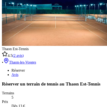
Thaon Est-Tennis
4.5
(
2
avis
)
•
Thaon-les-Vosges
Réserver
Avis
Réserver un terrain de
tennis
au
Thaon Est-Tennis
Terrains
5
Prix
Dès 13 €