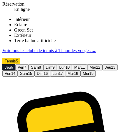
Réservation
En ligne
Intérieur
Eclairé
Green Set
Extérieur
Terre battue artificielle
Voir tous les clubs de
tennis
à
Thaon les vosges
→
Tennis
5
Jeu
6
Ven
7
Sam
8
Dim
9
Lun
10
Mar
11
Mer
12
Jeu
13
Ven
14
Sam
15
Dim
16
Lun
17
Mar
18
Mer
19