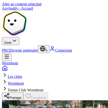
Aller au contenu principal
Anybuddy - Accueil
Jouer
PRO
Devenir partenaire
Connexion
fr
Wormhout
Les clubs
Wormhout
Tennis Club Wormhout
Partager
Enregistrer