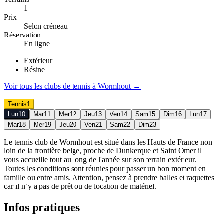
1
Prix
Selon créneau
Réservation
En ligne
Extérieur
Résine
Voir tous les clubs de
tennis
à
Wormhout
→
Tennis
1
Lun
10
Mar
11
Mer
12
Jeu
13
Ven
14
Sam
15
Dim
16
Lun
17
Mar
18
Mer
19
Jeu
20
Ven
21
Sam
22
Dim
23
Le tennis club de Wormhout est situé dans les Hauts de France non
loin de la frontière belge, proche de Dunkerque et Saint Omer il
vous accueille tout au long de l'année sur son terrain extérieur.
Toutes les conditions sont réunies pour passer un bon moment en
famille ou entre amis. Attention, pensez à prendre balles et raquettes
car il n’y a pas de prêt ou de location de matériel.
Infos pratiques