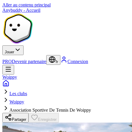
Aller au contenu principal
Anybuddy - Accueil
Jouer
PRO
Devenir partenaire
Connexion
fr
Woippy
Les clubs
Woippy
Association Sportive De Tennis De Woippy
Partager
Enregistrer