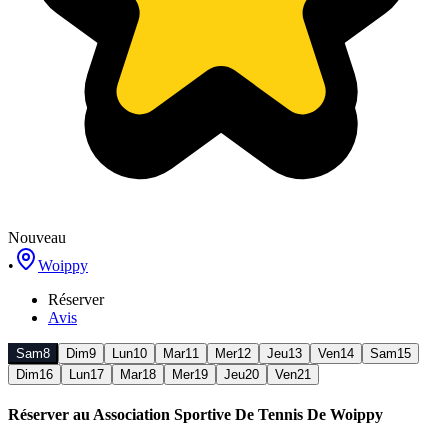
Nouveau
•
Woippy
Réserver
Avis
Sam
8
Dim
9
Lun
10
Mar
11
Mer
12
Jeu
13
Ven
14
Sam
15
Dim
16
Lun
17
Mar
18
Mer
19
Jeu
20
Ven
21
Réserver au
Association Sportive De Tennis De Woippy