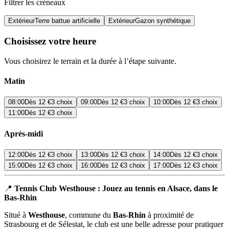
Filtrer les créneaux
Extérieur
Terre battue artificielle
Extérieur
Gazon synthétique
Choisissez votre heure
Vous choisirez le terrain et la durée à l’étape suivante.
Matin
08:00
Dès
12 €
3 choix
09:00
Dès
12 €
3 choix
10:00
Dès
12 €
3 choix
11:00
Dès
12 €
3 choix
Après-midi
12:00
Dès
12 €
3 choix
13:00
Dès
12 €
3 choix
14:00
Dès
12 €
3 choix
15:00
Dès
12 €
3 choix
16:00
Dès
12 €
3 choix
17:00
Dès
12 €
3 choix
📍
Tennis Club Westhouse : Jouez au tennis en Alsace, dans le
Bas-Rhin
Situé à
Westhouse
, commune du
Bas-Rhin
à proximité de
Strasbourg et de Sélestat, le club est une belle adresse pour pratiquer