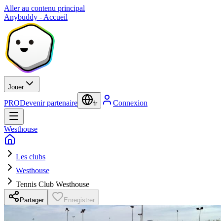
Aller au contenu principal
Anybuddy - Accueil
Jouer
PRO
Devenir partenaire
Connexion
fr
Westhouse
Les clubs
Westhouse
Tennis Club Westhouse
Partager
Enregistrer