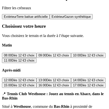
Filtrer les créneaux
Extérieur
Terre battue artificielle
Extérieur
Gazon synthétique
Choisissez votre heure
Vous choisirez le terrain et la durée à l’étape suivante.
Matin
08:00
Dès
12 €
3 choix
09:00
Dès
12 €
3 choix
10:00
Dès
12 €
3 choix
11:00
Dès
12 €
3 choix
Après-midi
12:00
Dès
12 €
3 choix
13:00
Dès
12 €
3 choix
14:00
Dès
12 €
3 choix
15:00
Dès
12 €
3 choix
16:00
Dès
12 €
3 choix
17:00
Dès
12 €
3 choix
📍
Tennis Club Westhouse : Jouez au tennis en Alsace, dans le
Bas-Rhin
Situé à
Westhouse
, commune du
Bas-Rhin
à proximité de