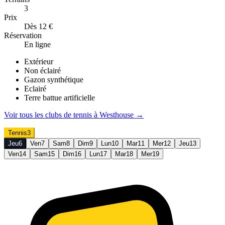
3
Prix
Dès 12 €
Réservation
En ligne
Extérieur
Non éclairé
Gazon synthétique
Eclairé
Terre battue artificielle
Voir tous les clubs de
tennis
à
Westhouse
→
Tennis
3
Jeu
6
Ven
7
Sam
8
Dim
9
Lun
10
Mar
11
Mer
12
Jeu
13
Ven
14
Sam
15
Dim
16
Lun
17
Mar
18
Mer
19