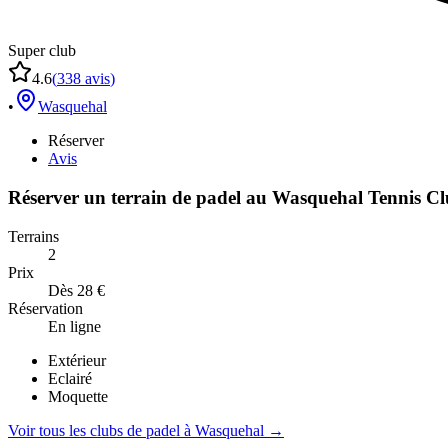
Super club
4.6
(
338
avis
)
•
Wasquehal
Réserver
Avis
Réserver un terrain de
padel
au
Wasquehal Tennis C
Terrains
2
Prix
Dès 28 €
Réservation
En ligne
Extérieur
Eclairé
Moquette
Voir tous les clubs de
padel
à
Wasquehal
→