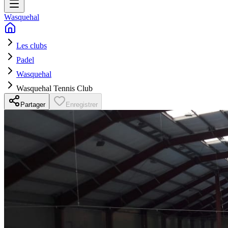
Wasquehal
Les clubs
Padel
Wasquehal
Wasquehal Tennis Club
Partager
Enregistrer