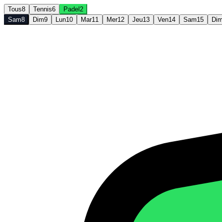
Tous
8
Tennis
6
Padel
2
Sam
8
Dim
9
Lun
10
Mar
11
Mer
12
Jeu
13
Ven
14
Sam
15
Di