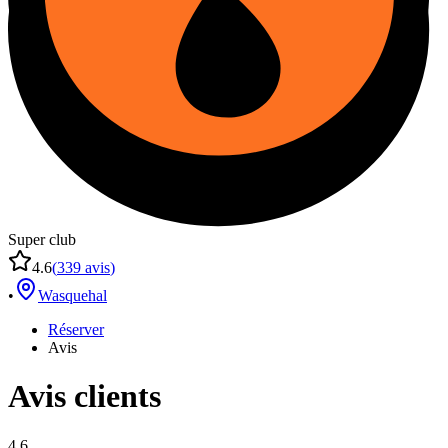
Super club
4.6
(
339
avis
)
•
Wasquehal
Réserver
Avis
Avis clients
4.6