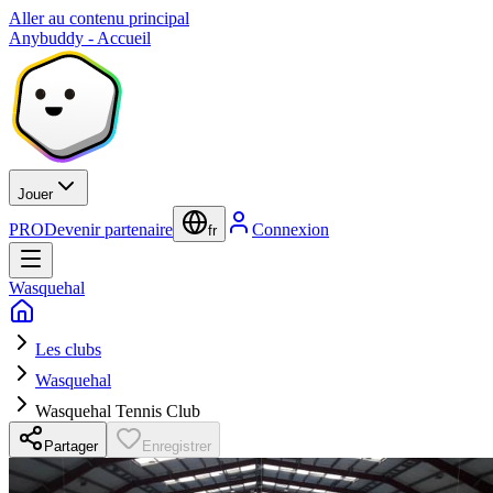
Aller au contenu principal
Anybuddy - Accueil
Jouer
PRO
Devenir partenaire
Connexion
fr
Wasquehal
Les clubs
Wasquehal
Wasquehal Tennis Club
Partager
Enregistrer