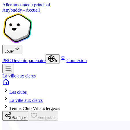
Aller au contenu principal
Anybuddy - Accueil
Jouer
PRO
Devenir partenaire
Connexion
fr
La ville aux clercs
Les clubs
La ville aux clercs
Tennis Club Villauclergeois
Partager
Enregistrer