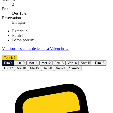
2
Prix
Dès 15 €
Réservation
En ligne
Extérieur
Eclairé
Béton poreux
Voir tous les clubs de
tennis
à
Valencin
→
Tennis
2
Dim
9
Lun
10
Mar
11
Mer
12
Jeu
13
Ven
14
Sam
15
Dim
16
Lun
17
Mar
18
Mer
19
Jeu
20
Ven
21
Sam
22