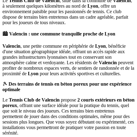
Le
Tennis Club de Valencin
, situé dans la commune de
Valencin
,
à seulement quelques kilomètres au nord de
Lyon
, offre un
environnement paisible pour les passionnés de tennis. Ce club
dispose de terrains bien entretenus dans un cadre agréable, parfait
pour les joueurs de tous niveaux.
🏙️
Valencin : une commune tranquille proche de Lyon
Valencin
, une petite commune en périphérie de
Lyon
, bénéficie
d'une situation géographique idéale, offrant un accès rapide aux
grandes infrastructures lyonnaises tout en conservant son
atmosphère calme et verdoyante. Les résidents de
Valencin
peuvent
profiter de nombreux espaces verts, de sentiers de randonnée et de la
proximité de
Lyon
pour leurs activités sportives et culturelles.
🎾
Des terrains de tennis en béton poreux pour une expérience
optimale
Le
Tennis Club de Valencin
propose
2 courts extérieurs en béton
poreux
, offrant une surface idéale pour la pratique du tennis, quel
que soit le niveau des joueurs. Ces terrains bien entretenus
permettent de jouer dans des conditions optimales, même pour des
sessions plus longues. Que vous soyez débutant ou expérimenté, ces
installations vous permettront de pratiquer votre passion en toute
sérénité.