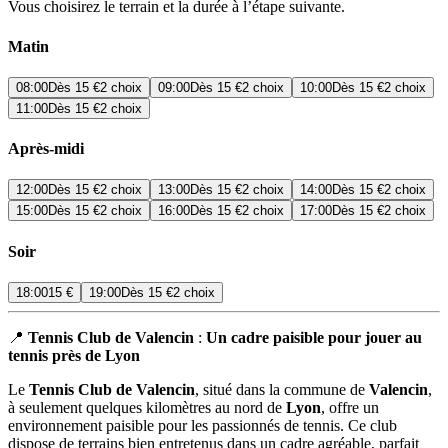
Vous choisirez le terrain et la durée à l’étape suivante.
Matin
08:00
Dès
15 €
2 choix
09:00
Dès
15 €
2 choix
10:00
Dès
15 €
2 choix
11:00
Dès
15 €
2 choix
Après-midi
12:00
Dès
15 €
2 choix
13:00
Dès
15 €
2 choix
14:00
Dès
15 €
2 choix
15:00
Dès
15 €
2 choix
16:00
Dès
15 €
2 choix
17:00
Dès
15 €
2 choix
Soir
18:00
15 €
19:00
Dès
15 €
2 choix
📍
Tennis Club de Valencin
:
Un cadre paisible pour jouer au
tennis près de Lyon
Le
Tennis Club de Valencin
, situé dans la commune de
Valencin
,
à seulement quelques kilomètres au nord de
Lyon
, offre un
environnement paisible pour les passionnés de tennis. Ce club
dispose de terrains bien entretenus dans un cadre agréable, parfait