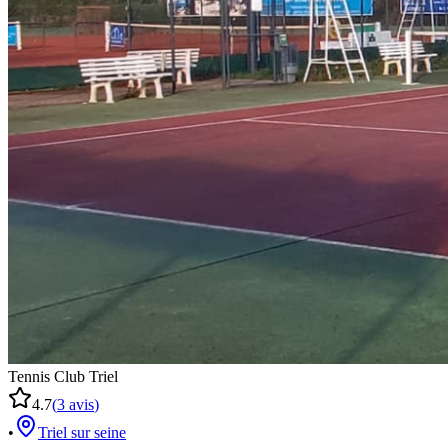
Tennis Club Triel
4.7
(
3
avis
)
•
Triel sur seine