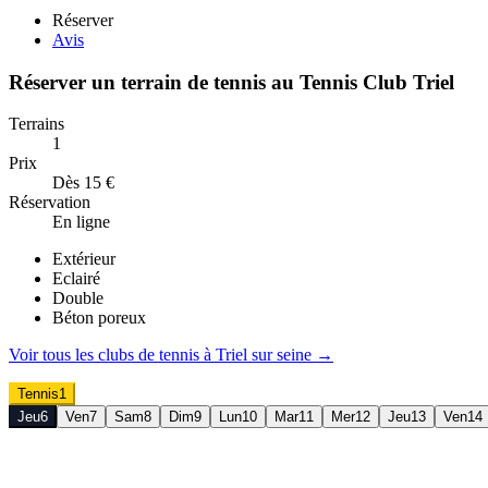
Réserver
Avis
Réserver un terrain de
tennis
au
Tennis Club Triel
Terrains
1
Prix
Dès 15 €
Réservation
En ligne
Extérieur
Eclairé
Double
Béton poreux
Voir tous les clubs de
tennis
à
Triel sur seine
→
Tennis
1
Jeu
6
Ven
7
Sam
8
Dim
9
Lun
10
Mar
11
Mer
12
Jeu
13
Ven
14