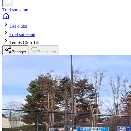
Triel sur seine
Les clubs
Triel sur seine
Tennis Club Triel
Partager
Enregistrer