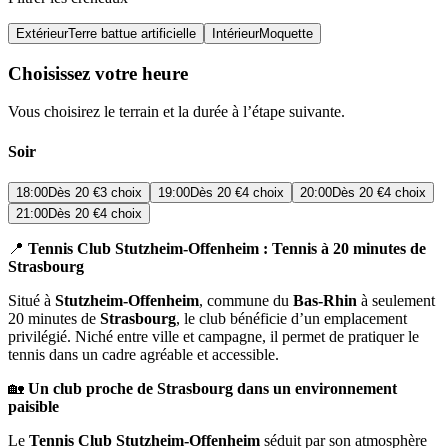
Extérieur
Terre battue artificielle
Intérieur
Moquette
Choisissez votre heure
Vous choisirez le terrain et la durée à l’étape suivante.
Soir
18:00
Dès
20 €
3 choix
19:00
Dès
20 €
4 choix
20:00
Dès
20 €
4 choix
21:00
Dès
20 €
4 choix
📍
Tennis Club Stutzheim-Offenheim : Tennis à 20 minutes de
Strasbourg
Situé à
Stutzheim-Offenheim
, commune du
Bas-Rhin
à seulement
20 minutes de
Strasbourg
, le club bénéficie d’un emplacement
privilégié. Niché entre ville et campagne, il permet de pratiquer le
tennis dans un cadre agréable et accessible.
🏡
Un club proche de Strasbourg dans un environnement
paisible
Le
Tennis Club Stutzheim-Offenheim
séduit par son atmosphère