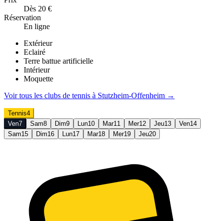
Dès 20 €
Réservation
En ligne
Extérieur
Eclairé
Terre battue artificielle
Intérieur
Moquette
Voir tous les clubs de
tennis
à
Stutzheim-Offenheim
→
Tennis
4
Ven
7
Sam
8
Dim
9
Lun
10
Mar
11
Mer
12
Jeu
13
Ven
14
Sam
15
Dim
16
Lun
17
Mar
18
Mer
19
Jeu
20