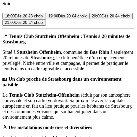
Soir
18:00
Dès
20 €
3 choix
19:00
Dès
20 €
4 choix
20:00
Dès
20 €
4 choix
21:00
Dès
20 €
4 choix
📍
Tennis Club Stutzheim-Offenheim : Tennis à 20 minutes de
Strasbourg
Situé à
Stutzheim-Offenheim
, commune du
Bas-Rhin
à seulement
20 minutes de
Strasbourg
, le club bénéficie d’un emplacement
privilégié. Niché entre ville et campagne, il permet de pratiquer le
tennis dans un cadre agréable et accessible.
🏡
Un club proche de Strasbourg dans un environnement
paisible
Le
Tennis Club Stutzheim-Offenheim
séduit par son atmosphère
conviviale et son cadre verdoyant. Sa proximité avec la capitale
européenne en fait un lieu pratique pour les habitants de Strasbourg
et des communes voisines qui souhaitent jouer dans un
environnement plus calme.
🎾
Des installations modernes et diversifiées