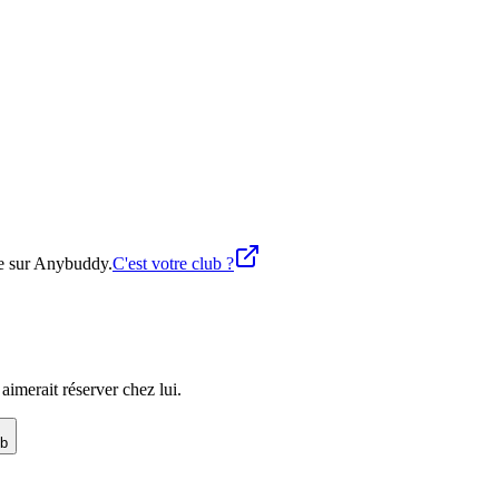
ne sur Anybuddy.
C'est votre club ?
imerait réserver chez lui.
ub