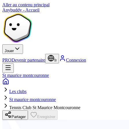
Aller au contenu principal
Anybuddy - Accueil
Jouer
PRO
Devenir partenaire
Connexion
fr
St maurice montcouronne
Les clubs
St maurice montcouronne
Tennis Club St Maurice Montcouronne
Partager
Enregistrer