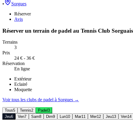
•
Sorgues
Réserver
Avis
Réserver un terrain de
padel
au
Tennis Club Sorguais
Terrains
3
Prix
24 € - 36 €
Réservation
En ligne
Extérieur
Eclairé
Moquette
Voir tous les clubs de
padel
à
Sorgues
→
Tous
5
Tennis
2
Padel
3
Jeu
6
Ven
7
Sam
8
Dim
9
Lun
10
Mar
11
Mer
12
Jeu
13
Ven
14