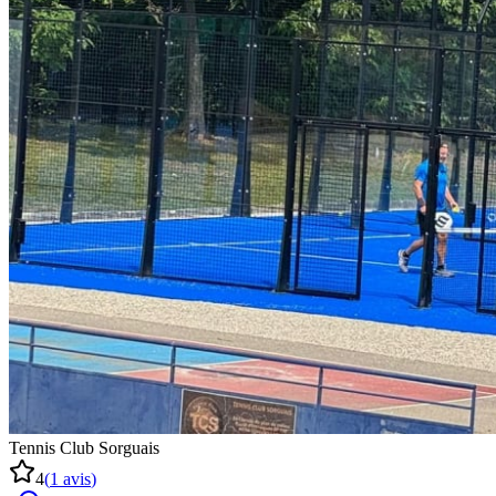
Tennis Club Sorguais
4
(
1
avis
)