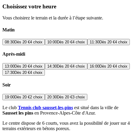
Choisissez votre heure
Vous choisirez le terrain et la durée à l’étape suivante.
Matin
08:30
Dès
20 €
4 choix
10:00
Dès
20 €
4 choix
11:30
Dès
20 €
4 choix
Après-midi
13:00
Dès
20 €
4 choix
14:30
Dès
20 €
4 choix
16:00
Dès
20 €
4 choix
17:30
Dès
20 €
4 choix
Soir
19:00
Dès
20 €
2 choix
20:30
Dès
20 €
3 choix
Le club
Tennis club sausset-les-pins
est situé dans la ville de
Sausset les pins
en Provence-Alpes-Côte d'Azur.
Le centre dispose de 6 courts, vous avez la possibilité de jouer sur 4
terrains extérieurs en bétons poreux.