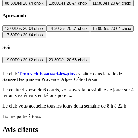
08:30
Dès
20 €
4 choix
10:00
Dès
20 €
4 choix
11:30
Dès
20 €
4 choix
Après-midi
13:00
Dès
20 €
4 choix
14:30
Dès
20 €
4 choix
16:00
Dès
20 €
4 choix
17:30
Dès
20 €
4 choix
Soir
19:00
Dès
20 €
2 choix
20:30
Dès
20 €
3 choix
Le club
Tennis club sausset-les-pins
est situé dans la ville de
Sausset les pins
en Provence-Alpes-Côte d'Azur.
Le centre dispose de 6 courts, vous avez la possibilité de jouer sur 4
terrains extérieurs en bétons poreux.
Le club vous accueille tous les jours de la semaine de 8 h à 22 h.
Bonne partie à tous.
Avis clients