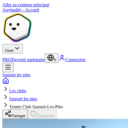
Aller au contenu principal
Anybuddy - Accueil
Jouer
PRO
Devenir partenaire
Connexion
fr
Sausset les pins
Les clubs
Sausset les pins
Tennis Club Sausset-Les-Pins
Partager
Enregistrer