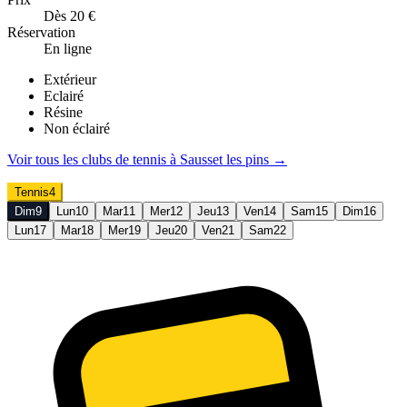
Dès 20 €
Réservation
En ligne
Extérieur
Eclairé
Résine
Non éclairé
Voir tous les clubs de
tennis
à
Sausset les pins
→
Tennis
4
Dim
9
Lun
10
Mar
11
Mer
12
Jeu
13
Ven
14
Sam
15
Dim
16
Lun
17
Mar
18
Mer
19
Jeu
20
Ven
21
Sam
22