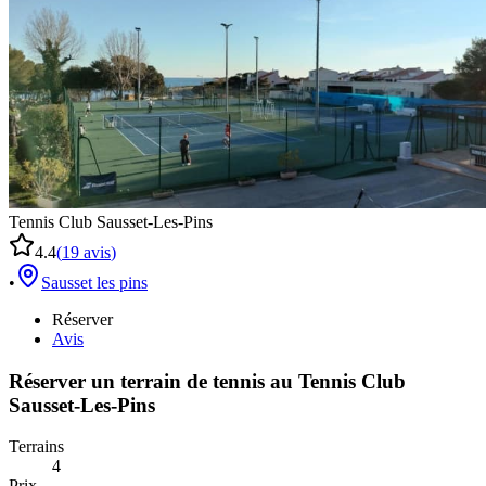
Tennis Club Sausset-Les-Pins
4.4
(
19
avis
)
•
Sausset les pins
Réserver
Avis
Réserver un terrain de
tennis
au
Tennis Club
Sausset-Les-Pins
Terrains
4
Prix