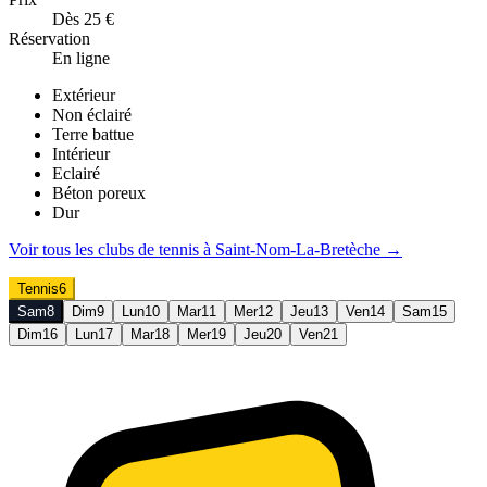
Dès 25 €
Réservation
En ligne
Extérieur
Non éclairé
Terre battue
Intérieur
Eclairé
Béton poreux
Dur
Voir tous les clubs de
tennis
à
Saint-Nom-La-Bretèche
→
Tennis
6
Sam
8
Dim
9
Lun
10
Mar
11
Mer
12
Jeu
13
Ven
14
Sam
15
Dim
16
Lun
17
Mar
18
Mer
19
Jeu
20
Ven
21