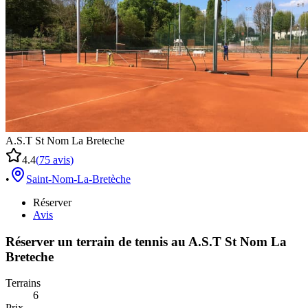
A.S.T St Nom La Breteche
4.4
(
75
avis
)
•
Saint-Nom-La-Bretèche
Réserver
Avis
Réserver un terrain de
tennis
au
A.S.T St Nom La
Breteche
Terrains
6
Prix