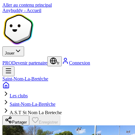
Aller au contenu principal
Anybuddy - Accueil
Jouer
PRO
Devenir partenaire
Connexion
fr
Saint-Nom-La-Bretèche
Les clubs
Saint-Nom-La-Bretèche
A.S.T St Nom La Breteche
Partager
Enregistrer