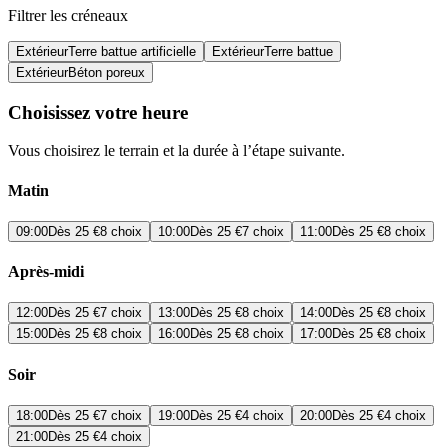
Filtrer les créneaux
Extérieur
Terre battue artificielle
Extérieur
Terre battue
Extérieur
Béton poreux
Choisissez votre heure
Vous choisirez le terrain et la durée à l’étape suivante.
Matin
09:00
Dès
25 €
8 choix
10:00
Dès
25 €
7 choix
11:00
Dès
25 €
8 choix
Après-midi
12:00
Dès
25 €
7 choix
13:00
Dès
25 €
8 choix
14:00
Dès
25 €
8 choix
15:00
Dès
25 €
8 choix
16:00
Dès
25 €
8 choix
17:00
Dès
25 €
8 choix
Soir
18:00
Dès
25 €
7 choix
19:00
Dès
25 €
4 choix
20:00
Dès
25 €
4 choix
21:00
Dès
25 €
4 choix