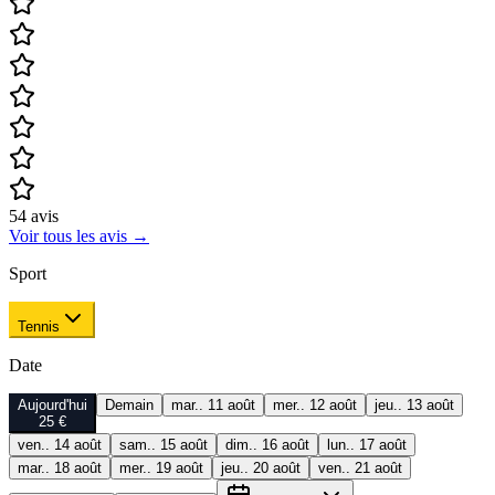
54
avis
Voir tous les avis
→
Sport
Tennis
Date
Aujourd'hui
Demain
mar.. 11 août
mer.. 12 août
jeu.. 13 août
25 €
ven.. 14 août
sam.. 15 août
dim.. 16 août
lun.. 17 août
mar.. 18 août
mer.. 19 août
jeu.. 20 août
ven.. 21 août