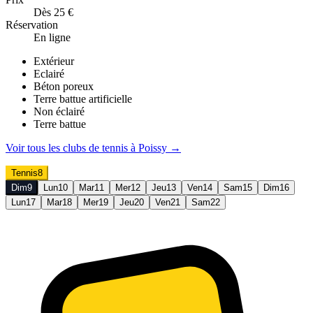
Dès 25 €
Réservation
En ligne
Extérieur
Eclairé
Béton poreux
Terre battue artificielle
Non éclairé
Terre battue
Voir tous les clubs de
tennis
à
Poissy
→
Tennis
8
Dim
9
Lun
10
Mar
11
Mer
12
Jeu
13
Ven
14
Sam
15
Dim
16
Lun
17
Mar
18
Mer
19
Jeu
20
Ven
21
Sam
22