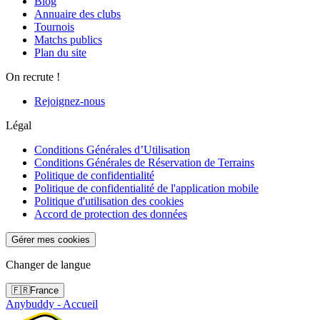
Blog
Annuaire des clubs
Tournois
Matchs publics
Plan du site
On recrute !
Rejoignez-nous
Légal
Conditions Générales d’Utilisation
Conditions Générales de Réservation de Terrains
Politique de confidentialité
Politique de confidentialité de l'application mobile
Politique d'utilisation des cookies
Accord de protection des données
Gérer mes cookies
Changer de langue
🇫🇷
France
Anybuddy - Accueil