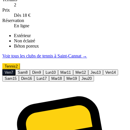
2
Prix
Dès 18 €
Réservation
En ligne
Extérieur
Non éclairé
Béton poreux
Voir tous les clubs de
tennis
à
Saint-Cannat
→
Tennis
2
Ven
7
Sam
8
Dim
9
Lun
10
Mar
11
Mer
12
Jeu
13
Ven
14
Sam
15
Dim
16
Lun
17
Mar
18
Mer
19
Jeu
20