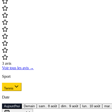
3
avis
Voir tous les avis
→
Sport
Tennis
Date
Aujourd'hui
Demain
sam.. 8 août
dim.. 9 août
lun.. 10 août
mar..