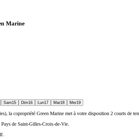
een Marine
Sam
15
Dim
16
Lun
17
Mar
18
Mer
19
s), la copropriété Green Marine met à votre disposition 2 courts de te
 Pays de Saint-Gilles-Croix-de-Vie.
lf.