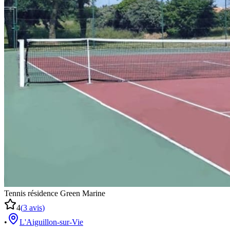
Tennis résidence Green Marine
4
(
3
avis
)
•
L'Aiguillon-sur-Vie