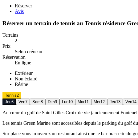
Réserver
Avis
Réserver un terrain de
tennis
au
Tennis résidence Gr
Terrains
2
Prix
Selon créneau
Réservation
En ligne
Extérieur
Non éclairé
Résine
Tennis
2
Jeu
6
Ven
7
Sam
8
Dim
9
Lun
10
Mar
11
Mer
12
Jeu
13
Ven
14
Au cœur du golf de Saint Gilles Croix de vie (anciennement Fontenelle
Les tennis Green Marine sont accessibles depuis le parking du golf du
Sur place vous trouverez un restaurant ainsi que le bar brasserie du go