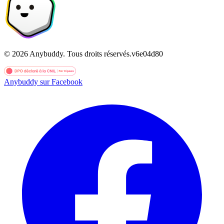
©
2026
Anybuddy.
Tous droits réservés.
v
6e04d80
Anybuddy sur Facebook