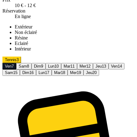
10 € - 12 €
Réservation
En ligne
Extérieur
Non éclairé
Résine
Eclairé
Intérieur
Tennis
3
Ven
7
Sam
8
Dim
9
Lun
10
Mar
11
Mer
12
Jeu
13
Ven
14
Sam
15
Dim
16
Lun
17
Mar
18
Mer
19
Jeu
20