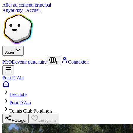
Aller au contenu principal
Anybuddy - Accueil
Jouer
PRO
Devenir partenaire
Connexion
fr
Pont D'Ain
Les clubs
Pont D'Ain
Tennis Club Pondinois
Partager
Enregistrer