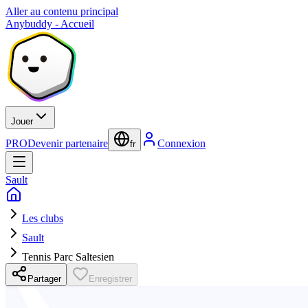
Aller au contenu principal
Anybuddy - Accueil
Jouer
PRO
Devenir partenaire
Connexion
fr
Sault
Les clubs
Sault
Tennis Parc Saltesien
Partager
Enregistrer