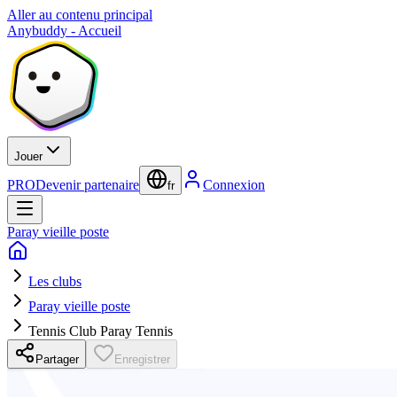
Aller au contenu principal
Anybuddy - Accueil
Jouer
PRO
Devenir partenaire
Connexion
fr
Paray vieille poste
Les clubs
Paray vieille poste
Tennis Club Paray Tennis
Partager
Enregistrer