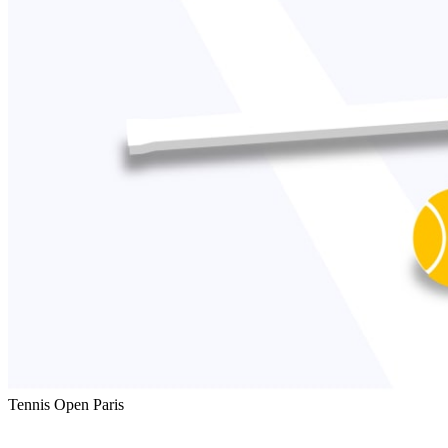
Tennis Open Paris