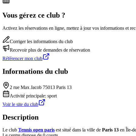
Vous gérez ce club ?
Activez les réservations en ligne, mettez à jour vos informations et 
Corriger les informations du club
Recevoir plus de demandes de réservation
Référencer mon club
Informations du club
2 rue Max Jacob 75013 Paris 13
Activité principale:
sport
Voir le site du club
Description
Le club
Tennis open paris
est situé dans la ville de
Paris 13
en Île-d
Le centre dispose de 0 courts.