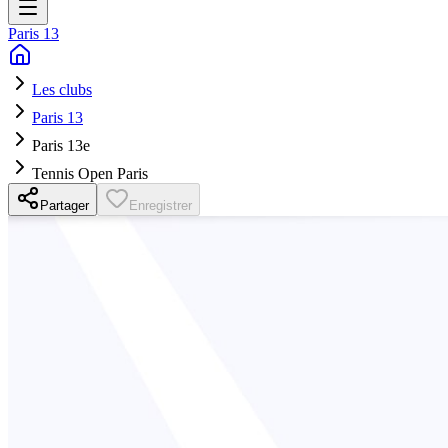
Paris 13
Les clubs
Paris 13
Paris 13e
Tennis Open Paris
Partager
Enregistrer