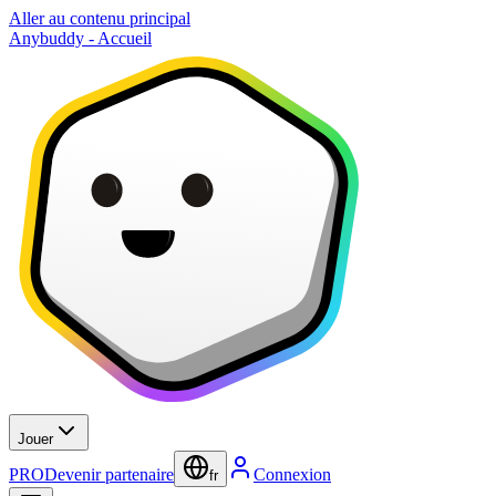
Aller au contenu principal
Anybuddy - Accueil
Jouer
PRO
Devenir partenaire
Connexion
fr