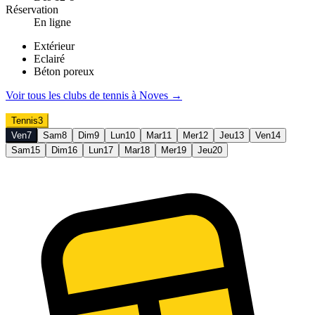
Réservation
En ligne
Extérieur
Eclairé
Béton poreux
Voir tous les clubs de
tennis
à
Noves
→
Tennis
3
Ven
7
Sam
8
Dim
9
Lun
10
Mar
11
Mer
12
Jeu
13
Ven
14
Sam
15
Dim
16
Lun
17
Mar
18
Mer
19
Jeu
20