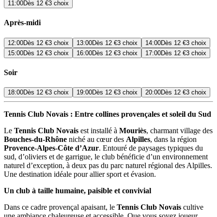
11:00
Dès
12 €
3 choix
Après-midi
12:00
Dès
12 €
3 choix
13:00
Dès
12 €
3 choix
14:00
Dès
12 €
3 choix
15:00
Dès
12 €
3 choix
16:00
Dès
12 €
3 choix
17:00
Dès
12 €
3 choix
Soir
18:00
Dès
12 €
3 choix
19:00
Dès
12 €
3 choix
20:00
Dès
12 €
3 choix
Tennis Club Novais : Entre collines provençales et soleil du Sud
Le
Tennis Club Novais
est installé à
Mouriès
, charmant village des
Bouches-du-Rhône
niché au cœur des
Alpilles
, dans la région
Provence-Alpes-Côte d’Azur
. Entouré de paysages typiques du
sud, d’oliviers et de garrigue, le club bénéficie d’un environnement
naturel d’exception, à deux pas du parc naturel régional des Alpilles.
Une destination idéale pour allier sport et évasion.
Un club à taille humaine, paisible et convivial
Dans ce cadre provençal apaisant, le
Tennis Club Novais
cultive
une ambiance chaleureuse et accessible. Que vous soyez joueur