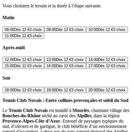
Vous choisirez le terrain et la durée à l’étape suivante.
Matin
08:00
Dès
12 €
3 choix
09:00
Dès
12 €
3 choix
10:00
Dès
12 €
3 choix
11:00
Dès
12 €
3 choix
Après-midi
12:00
Dès
12 €
3 choix
13:00
Dès
12 €
3 choix
14:00
Dès
12 €
3 choix
15:00
Dès
12 €
3 choix
16:00
Dès
12 €
3 choix
17:00
Dès
12 €
3 choix
Soir
18:00
Dès
12 €
3 choix
19:00
Dès
12 €
3 choix
20:00
Dès
12 €
3 choix
Tennis Club Novais : Entre collines provençales et soleil du Sud
Le
Tennis Club Novais
est installé à
Mouriès
, charmant village des
Bouches-du-Rhône
niché au cœur des
Alpilles
, dans la région
Provence-Alpes-Côte d’Azur
. Entouré de paysages typiques du
sud, d’oliviers et de garrigue, le club bénéficie d’un environnement
naturel d’exception, à deux pas du parc naturel régional des Alpilles.