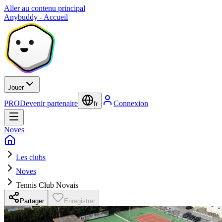
Aller au contenu principal
Anybuddy - Accueil
Jouer
PRO
Devenir partenaire
Connexion
fr
Noves
Les clubs
Noves
Tennis Club Novais
Partager
Enregistrer