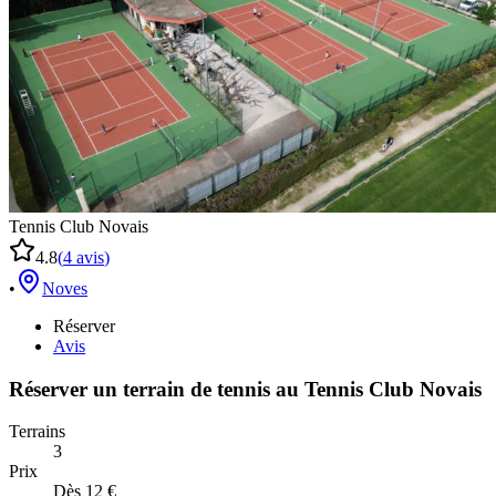
Tennis Club Novais
4.8
(
4
avis
)
•
Noves
Réserver
Avis
Réserver un terrain de
tennis
au
Tennis Club Novais
Terrains
3
Prix
Dès 12 €