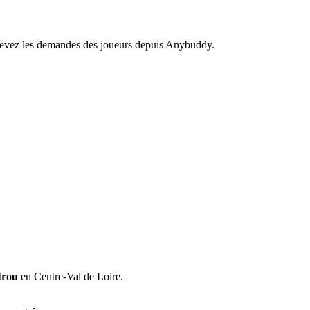
recevez les demandes des joueurs depuis Anybuddy.
trou
en Centre-Val de Loire.