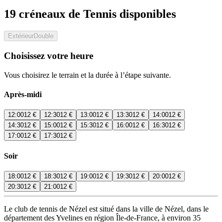
19 créneaux de Tennis disponibles
Extérieur
Double
Choisissez votre heure
Vous choisirez le terrain et la durée à l’étape suivante.
Après-midi
12:00
12 €
12:30
12 €
13:00
12 €
13:30
12 €
14:00
12 €
14:30
12 €
15:00
12 €
15:30
12 €
16:00
12 €
16:30
12 €
17:00
12 €
17:30
12 €
Soir
18:00
12 €
18:30
12 €
19:00
12 €
19:30
12 €
20:00
12 €
20:30
12 €
21:00
12 €
Le club de tennis de Nézel est situé dans la ville de Nézel, dans le
département des Yvelines en région Île-de-France, à environ 35