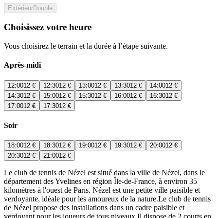
Extérieur
Double
Choisissez votre heure
Vous choisirez le terrain et la durée à l’étape suivante.
Après-midi
12:00
12 €
12:30
12 €
13:00
12 €
13:30
12 €
14:00
12 €
14:30
12 €
15:00
12 €
15:30
12 €
16:00
12 €
16:30
12 €
17:00
12 €
17:30
12 €
Soir
18:00
12 €
18:30
12 €
19:00
12 €
19:30
12 €
20:00
12 €
20:30
12 €
21:00
12 €
Le club de tennis de Nézel est situé dans la ville de Nézel, dans le
département des Yvelines en région Île-de-France, à environ 35
kilomètres à l'ouest de Paris. Nézel est une petite ville paisible et
verdoyante, idéale pour les amoureux de la nature.Le club de tennis
de Nézel propose des installations dans un cadre paisible et
verdoyant pour les joueurs de tous niveaux.Il dispose de 2 courts en