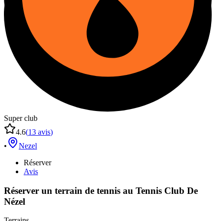
Super club
4.6
(
13
avis
)
•
Nezel
Réserver
Avis
Réserver un terrain de
tennis
au
Tennis Club De
Nézel
Terrains