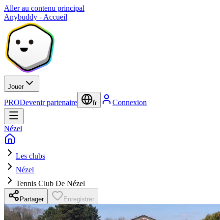
Aller au contenu principal
Anybuddy - Accueil
Jouer
PRO
Devenir partenaire
Connexion
fr
Nézel
Les clubs
Nézel
Tennis Club De Nézel
Partager
Enregistrer