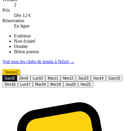
2
Prix
Dès 12 €
Réservation
En ligne
Extérieur
Non éclairé
Double
Béton poreux
Voir tous les clubs de
tennis
à
Nézel
→
Tennis
2
Sam
8
Dim
9
Lun
10
Mar
11
Mer
12
Jeu
13
Ven
14
Sam
15
Dim
16
Lun
17
Mar
18
Mer
19
Jeu
20
Ven
21