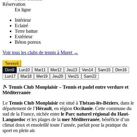
Réservation
En ligne
Intérieur
Eclairé
Terre battue
Extérieur
Béton poreux
Voir tous les clubs de
tennis
à
Muret
→
Tennis
6
Dim
9
Lun
10
Mar
11
Mer
12
Jeu
13
Ven
14
Sam
15
Dim
16
Lun
17
Mar
18
Mer
19
Jeu
20
Ven
21
Sam
22
🎾
Tennis Club Monplaisir – Tennis et padel entre verdure et
Méditerranée
Le
Tennis Club Monplaisir
est situé à
Thézan-lès-Béziers
, dans le
département de l’
Hérault
, en région
Occitanie
. Cette commune du
sud de la France, nichée entre
le Parc naturel régional du Haut-
Languedoc
et les plages de la
mer Méditerranée
, bénéficie d’un
climat doux et ensoleillé toute l’année, parfait pour la pratique du
sport en plein air.