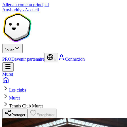
Aller au contenu principal
Anybuddy - Accueil
Jouer
PRO
Devenir partenaire
Connexion
fr
Muret
Les clubs
Muret
Tennis Club Muret
Partager
Enregistrer