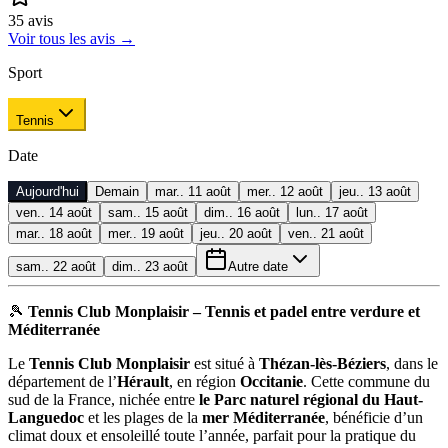
35
avis
Voir tous les avis
→
Sport
Tennis
Date
Aujourd'hui
Demain
mar.. 11 août
mer.. 12 août
jeu.. 13 août
ven.. 14 août
sam.. 15 août
dim.. 16 août
lun.. 17 août
mar.. 18 août
mer.. 19 août
jeu.. 20 août
ven.. 21 août
sam.. 22 août
dim.. 23 août
Autre date
🎾
Tennis Club Monplaisir – Tennis et padel entre verdure et
Méditerranée
Le
Tennis Club Monplaisir
est situé à
Thézan-lès-Béziers
, dans le
département de l’
Hérault
, en région
Occitanie
. Cette commune du
sud de la France, nichée entre
le Parc naturel régional du Haut-
Languedoc
et les plages de la
mer Méditerranée
, bénéficie d’un
climat doux et ensoleillé toute l’année, parfait pour la pratique du