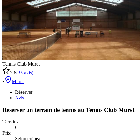
Tennis Club Muret
3.6
(
35
avis
)
•
Muret
Réserver
Avis
Réserver un terrain de
tennis
au
Tennis Club Muret
Terrains
6
Prix
Selon créneau