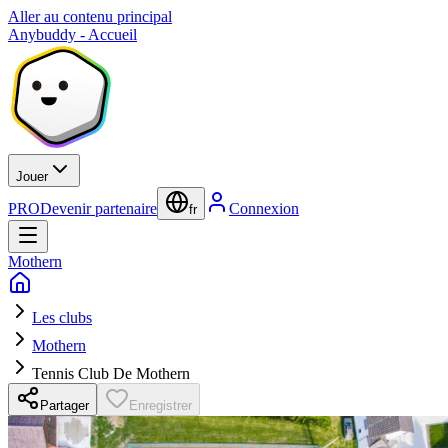
Aller au contenu principal
Anybuddy - Accueil
Jouer
PRO
Devenir partenaire
Connexion
fr
Mothern
Les clubs
Mothern
Tennis Club De Mothern
Partager
Enregistrer