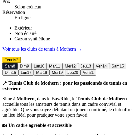
Prix
Selon créneau
Réservation
En ligne
Extérieur
Non éclairé
Gazon synthétique
Voir tous les clubs de
tennis
à
Mothern
→
Tennis
2
Sam
8
Dim
9
Lun
10
Mar
11
Mer
12
Jeu
13
Ven
14
Sam
15
Dim
16
Lun
17
Mar
18
Mer
19
Jeu
20
Ven
21
📍
Tennis Club de Mothern : pour les passionnés de tennis en
extérieur
Situé à
Mothern
, dans le Bas-Rhin, le
Tennis Club de Mothern
accueille tous les amateurs de tennis dans un cadre convivial et
agréable. Que vous soyez débutant ou joueur confirmé, le club offre
un lieu idéal pour pratiquer votre sport favori.
🏡
Un cadre agréable et accessible