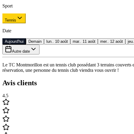
Sport
Tennis
Date
Aujourd'hui
Demain
lun.. 10 août
mar.. 11 août
mer.. 12 août
jeu
Autre date
Le TC Montmorillon est un tennis club possédant 3 terrains couverts en 
réservation, une personne du tennis club viendra vous ouvrir !
Avis clients
4.5