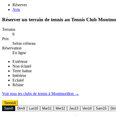
Réserver
Avis
Réserver un terrain de
tennis
au
Tennis Club Montmo
Terrains
6
Prix
Selon créneau
Réservation
En ligne
Extérieur
Non éclairé
Terre battue
Intérieur
Eclairé
Résine
Voir tous les clubs de
tennis
à
Montmorillon
→
Tennis
6
Sam
8
Dim
9
Lun
10
Mar
11
Mer
12
Jeu
13
Ven
14
Sam
15
Di