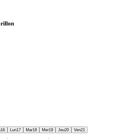
rillon
m
16
Lun
17
Mar
18
Mer
19
Jeu
20
Ven
21