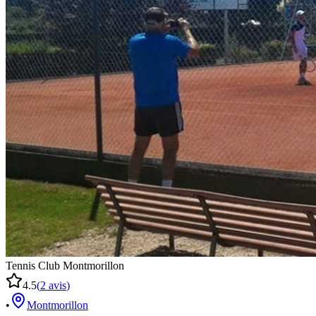
Tennis Club Montmorillon
4.5
(
2
avis
)
•
Montmorillon