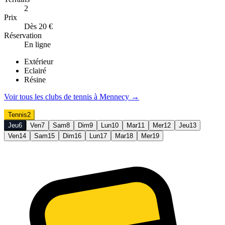
2
Prix
Dès 20 €
Réservation
En ligne
Extérieur
Eclairé
Résine
Voir tous les clubs de
tennis
à
Mennecy
→
Tennis
2
Jeu
6
Ven
7
Sam
8
Dim
9
Lun
10
Mar
11
Mer
12
Jeu
13
Ven
14
Sam
15
Dim
16
Lun
17
Mar
18
Mer
19