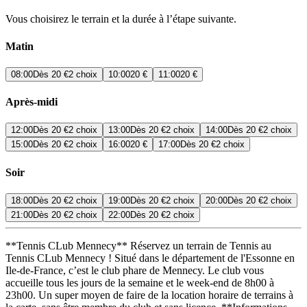
Vous choisirez le terrain et la durée à l’étape suivante.
Matin
08:00
Dès
20 €
2 choix
10:00
20 €
11:00
20 €
Après-midi
12:00
Dès
20 €
2 choix
13:00
Dès
20 €
2 choix
14:00
Dès
20 €
2 choix
15:00
Dès
20 €
2 choix
16:00
20 €
17:00
Dès
20 €
2 choix
Soir
18:00
Dès
20 €
2 choix
19:00
Dès
20 €
2 choix
20:00
Dès
20 €
2 choix
21:00
Dès
20 €
2 choix
22:00
Dès
20 €
2 choix
**Tennis CLub Mennecy** Réservez un terrain de Tennis au
Tennis CLub Mennecy ! Situé dans le département de l'Essonne en
Ile-de-France, c’est le club phare de Mennecy. Le club vous
accueille tous les jours de la semaine et le week-end de 8h00 à
23h00. Un super moyen de faire de la location horaire de terrains à