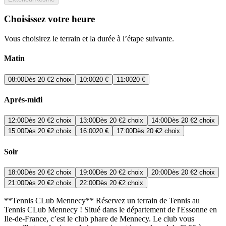
Choisissez votre heure
Vous choisirez le terrain et la durée à l’étape suivante.
Matin
08:00
Dès
20 €
2 choix
10:00
20 €
11:00
20 €
Après-midi
12:00
Dès
20 €
2 choix
13:00
Dès
20 €
2 choix
14:00
Dès
20 €
2 choix
15:00
Dès
20 €
2 choix
16:00
20 €
17:00
Dès
20 €
2 choix
Soir
18:00
Dès
20 €
2 choix
19:00
Dès
20 €
2 choix
20:00
Dès
20 €
2 choix
21:00
Dès
20 €
2 choix
22:00
Dès
20 €
2 choix
**Tennis CLub Mennecy** Réservez un terrain de Tennis au
Tennis CLub Mennecy ! Situé dans le département de l'Essonne en
Ile-de-France, c’est le club phare de Mennecy. Le club vous