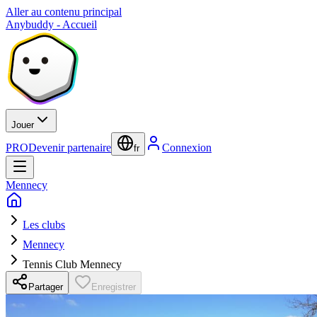
Aller au contenu principal
Anybuddy - Accueil
Jouer
PRO
Devenir partenaire
Connexion
fr
Mennecy
Les clubs
Mennecy
Tennis Club Mennecy
Partager
Enregistrer