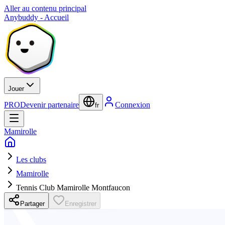
Aller au contenu principal
Anybuddy - Accueil
Jouer
PRO
Devenir partenaire
Connexion
fr
Mamirolle
Les clubs
Mamirolle
Tennis Club Mamirolle Montfaucon
Partager
Enregistrer