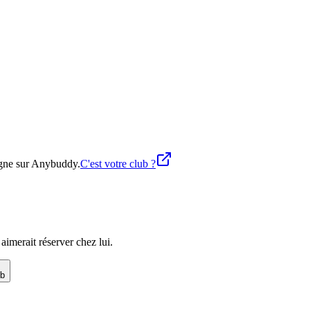
ligne sur Anybuddy.
C'est votre club ?
imerait réserver chez lui.
ub