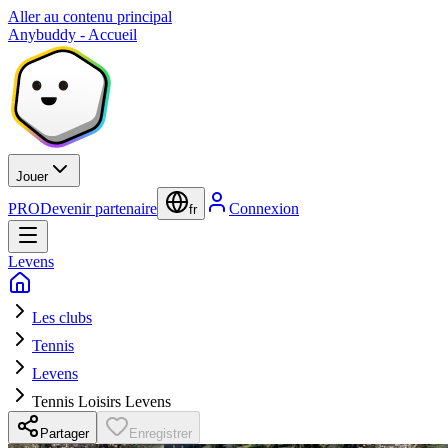
Aller au contenu principal
Anybuddy - Accueil
Jouer
PRO
Devenir partenaire
Connexion
fr
Levens
Les clubs
Tennis
Levens
Tennis Loisirs Levens
Partager
Enregistrer