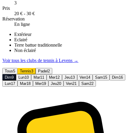
3
Prix
20 € - 30 €
Réservation
En ligne
Extérieur
Eclairé
Terre battue traditionnelle
Non éclairé
Voir tous les clubs de
tennis
à
Levens
→
Tous
5
Tennis
3
Padel
2
Dim
9
Lun
10
Mar
11
Mer
12
Jeu
13
Ven
14
Sam
15
Dim
16
Lun
17
Mar
18
Mer
19
Jeu
20
Ven
21
Sam
22