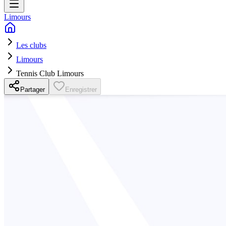
Limours
Les clubs
Limours
Tennis Club Limours
Partager
Enregistrer