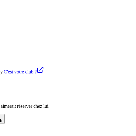
y.
C'est votre club ?
imerait réserver chez lui.
ub