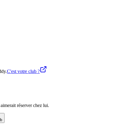
ddy.
C'est votre club ?
imerait réserver chez lui.
ub