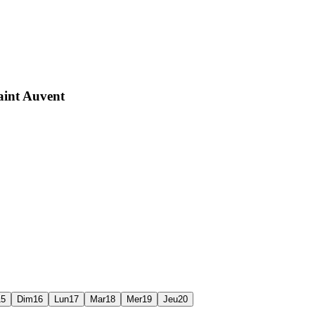
aint Auvent
15
Dim
16
Lun
17
Mar
18
Mer
19
Jeu
20