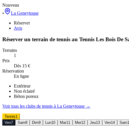
Nouveau
•
La Geneytouse
Réserver
Avis
Réserver un terrain de
tennis
au
Tennis Les Bois De S
Terrains
1
Prix
Dès 15 €
Réservation
En ligne
Extérieur
Non éclairé
Béton poreux
Voir tous les clubs de
tennis
à
La Geneytouse
→
Tennis
1
Ven
7
Sam
8
Dim
9
Lun
10
Mar
11
Mer
12
Jeu
13
Ven
14
Sam