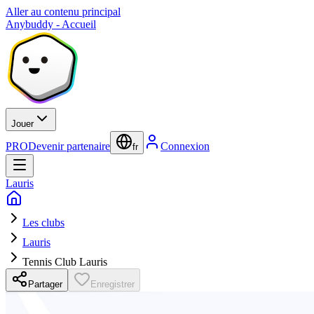
Aller au contenu principal
Anybuddy - Accueil
Jouer
PRO
Devenir partenaire
Connexion
fr
Lauris
Les clubs
Lauris
Tennis Club Lauris
Partager
Enregistrer