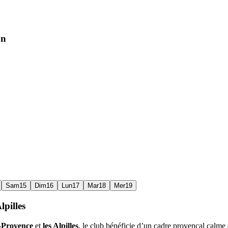
on
Sam
15
Dim
16
Lun
17
Mar
18
Mer
19
lpilles
-Provence
et
les Alpilles
, le club bénéficie d’un cadre provençal calme 