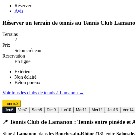
Réserver
Avis
Réserver un terrain de
tennis
au
Tennis Club Laman
Terrains
2
Prix
Selon créneau
Réservation
En ligne
Extérieur
Non éclairé
Béton poreux
Voir tous les clubs de
tennis
à
Lamanon
→
Tennis
2
Jeu
6
Ven
7
Sam
8
Dim
9
Lun
10
Mar
11
Mer
12
Jeu
13
Ven
14
📍
Tennis Club de Lamanon : Tennis entre pinède et A
Situé à
Lamanon
, dans les
Bouches-du-Rhône (13)
, entre
Salon-de