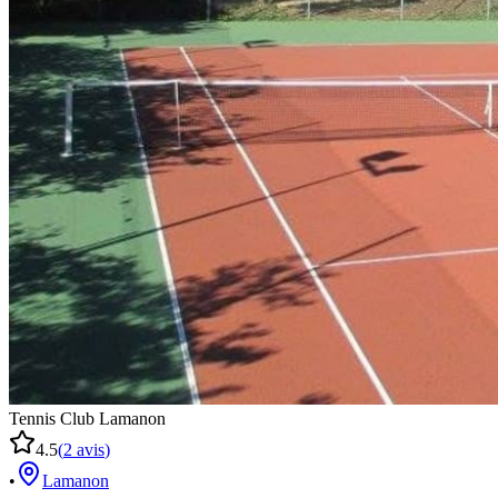
Tennis Club Lamanon
4.5
(
2
avis
)
•
Lamanon