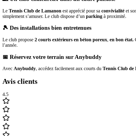
Le
Tennis Club de Lamanon
est apprécié pour sa
convivialité
et so
simplement s’amuser. Le club dispose d’un
parking
à proximité.
🎾 Des installations bien entretenues
Le club propose
2 courts extérieurs en béton poreux
,
en bon état.
C
l’année.
📅 Réservez votre terrain sur Anybuddy
Avec
Anybuddy
, accédez facilement aux courts du
Tennis Club d
Avis clients
4.5