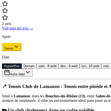
2
avis
Voir tous les avis
→
Sport
Tennis
Date
Aujourd'hui
Demain
sam.. 8 août
dim.. 9 août
lun.. 10 août
mar..
Autre date
📍
Tennis Club de Lamanon : Tennis entre pinède et A
Situé à
Lamanon
, dans les
Bouches-du-Rhône (13)
, entre
Salon-de
sentiers de randonnée, il offre un environnement idéal pour jouer au ten
🏡 Un club chaleureux dans un cadre paisible