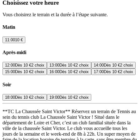
Choisissez votre heure
Vous choisirez le terrain et la durée à l’étape suivante.
Matin
11:00
10 €
Après-midi
12:00
Dès
10 €
2 choix
13:00
Dès
10 €
2 choix
14:00
Dès
10 €
2 choix
15:00
Dès
10 €
2 choix
16:00
Dès
10 €
2 choix
17:00
Dès
10 €
2 choix
Soir
18:00
Dès
10 €
2 choix
19:00
Dès
10 €
2 choix
**TC La Chaussée Saint Victor** Réservez un terrain de Tennis au
sein du tennis club La Chaussée Saint Victor ! Situé dans le
département de Loire et Cher, c’est un club familial située dans la
ville de la chaussée Saint Victor. Le club vous accueille tous les
jours de la semaine et le week-end de 8h à 22h. Un super moyen de
faire de la location horaire de terrains à la carte, sans être membre du