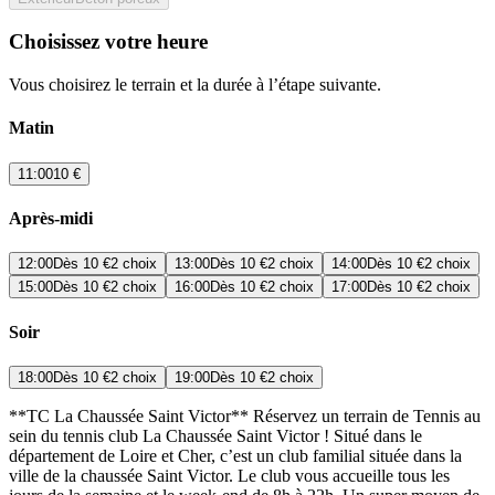
Choisissez votre heure
Vous choisirez le terrain et la durée à l’étape suivante.
Matin
11:00
10 €
Après-midi
12:00
Dès
10 €
2 choix
13:00
Dès
10 €
2 choix
14:00
Dès
10 €
2 choix
15:00
Dès
10 €
2 choix
16:00
Dès
10 €
2 choix
17:00
Dès
10 €
2 choix
Soir
18:00
Dès
10 €
2 choix
19:00
Dès
10 €
2 choix
**TC La Chaussée Saint Victor** Réservez un terrain de Tennis au
sein du tennis club La Chaussée Saint Victor ! Situé dans le
département de Loire et Cher, c’est un club familial située dans la
ville de la chaussée Saint Victor. Le club vous accueille tous les