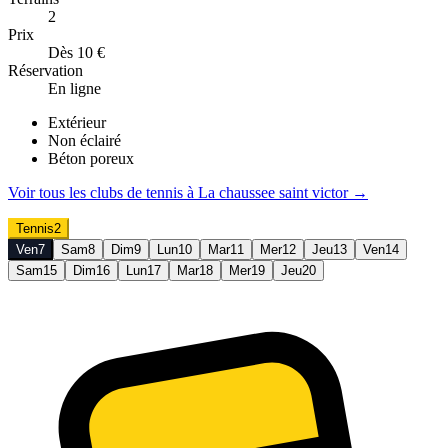
2
Prix
Dès 10 €
Réservation
En ligne
Extérieur
Non éclairé
Béton poreux
Voir tous les clubs de
tennis
à
La chaussee saint victor
→
Tennis
2
Ven
7
Sam
8
Dim
9
Lun
10
Mar
11
Mer
12
Jeu
13
Ven
14
Sam
15
Dim
16
Lun
17
Mar
18
Mer
19
Jeu
20