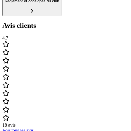
Règlement et consignes du club
Avis clients
4.7
18
avis
Voir tous les avis
→