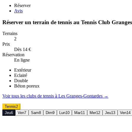
Réserver
Avis
Réserver un terrain de
tennis
au
Tennis Club Granges
Terrains
2
Prix
Dès 14 €
Réservation
En ligne
Extérieur
Eclairé
Double
Béton poreux
Voir tous les clubs de
tennis
à
Les Granges-Gontardes
→
Tennis
2
Jeu
6
Ven
7
Sam
8
Dim
9
Lun
10
Mar
11
Mer
12
Jeu
13
Ven
14