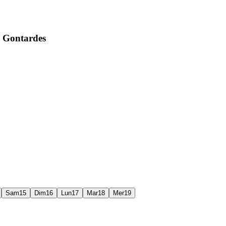
 Gontardes
Sam
15
Dim
16
Lun
17
Mar
18
Mer
19