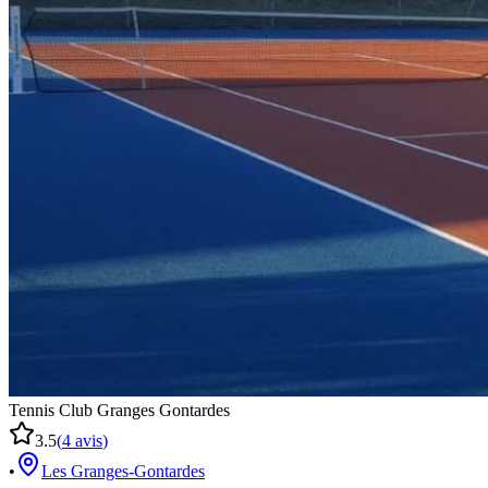
Tennis Club Granges Gontardes
3.5
(
4
avis
)
•
Les Granges-Gontardes