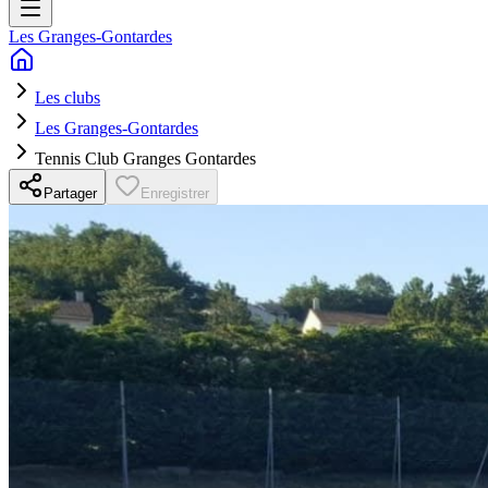
Les Granges-Gontardes
Les clubs
Les Granges-Gontardes
Tennis Club Granges Gontardes
Partager
Enregistrer