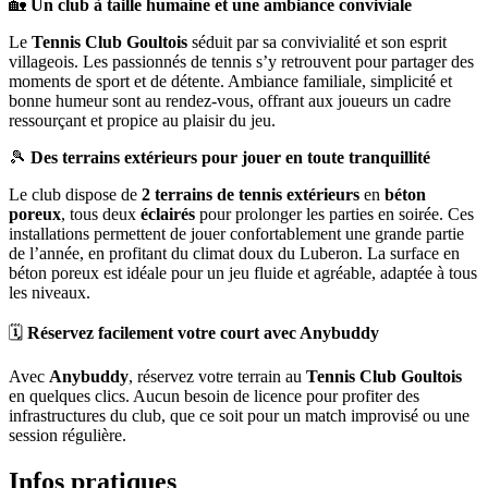
🏡
Un club à taille humaine et une ambiance conviviale
Le
Tennis Club Goultois
séduit par sa convivialité et son esprit
villageois. Les passionnés de tennis s’y retrouvent pour partager des
moments de sport et de détente. Ambiance familiale, simplicité et
bonne humeur sont au rendez-vous, offrant aux joueurs un cadre
ressourçant et propice au plaisir du jeu.
🎾
Des terrains extérieurs pour jouer en toute tranquillité
Le club dispose de
2 terrains de tennis extérieurs
en
béton
poreux
, tous deux
éclairés
pour prolonger les parties en soirée. Ces
installations permettent de jouer confortablement une grande partie
de l’année, en profitant du climat doux du Luberon. La surface en
béton poreux est idéale pour un jeu fluide et agréable, adaptée à tous
les niveaux.
🗓️
Réservez facilement votre court avec Anybuddy
Avec
Anybuddy
, réservez votre terrain au
Tennis Club Goultois
en quelques clics. Aucun besoin de licence pour profiter des
infrastructures du club, que ce soit pour un match improvisé ou une
session régulière.
Infos pratiques