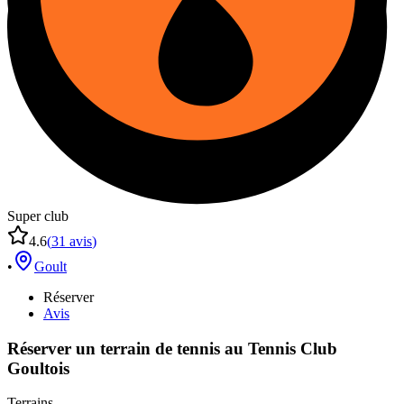
Super club
4.6
(
31
avis
)
•
Goult
Réserver
Avis
Réserver un terrain de
tennis
au
Tennis Club
Goultois
Terrains