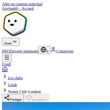
Aller au contenu principal
Anybuddy - Accueil
Jouer
PRO
Devenir partenaire
Connexion
fr
Goult
Les clubs
Goult
Tennis Club Goultois
Partager
Enregistrer