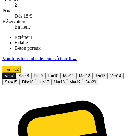
2
Prix
Dès 18 €
Réservation
En ligne
Extérieur
Eclairé
Béton poreux
Voir tous les clubs de
tennis
à
Goult
→
Tennis
2
Ven
7
Sam
8
Dim
9
Lun
10
Mar
11
Mer
12
Jeu
13
Ven
14
Sam
15
Dim
16
Lun
17
Mar
18
Mer
19
Jeu
20