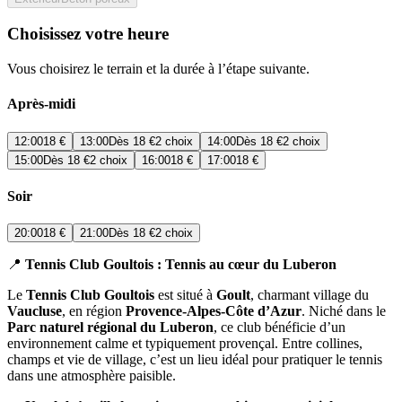
Choisissez votre heure
Vous choisirez le terrain et la durée à l’étape suivante.
Après-midi
12:00
18 €
13:00
Dès
18 €
2 choix
14:00
Dès
18 €
2 choix
15:00
Dès
18 €
2 choix
16:00
18 €
17:00
18 €
Soir
20:00
18 €
21:00
Dès
18 €
2 choix
📍
Tennis Club Goultois : Tennis au cœur du Luberon
Le
Tennis Club Goultois
est situé à
Goult
, charmant village du
Vaucluse
, en région
Provence-Alpes-Côte d’Azur
. Niché dans le
Parc naturel régional du Luberon
, ce club bénéficie d’un
environnement calme et typiquement provençal. Entre collines,
champs et vie de village, c’est un lieu idéal pour pratiquer le tennis
dans une atmosphère paisible.