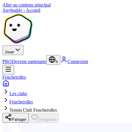
Aller au contenu principal
Anybuddy - Accueil
Jouer
PRO
Devenir partenaire
Connexion
fr
Feucherolles
Les clubs
Feucherolles
Tennis Club Feucherolles
Partager
Enregistrer