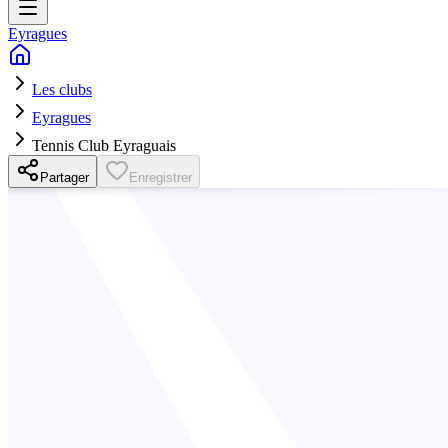
Eyragues
Les clubs
Eyragues
Tennis Club Eyraguais
Partager
Enregistrer