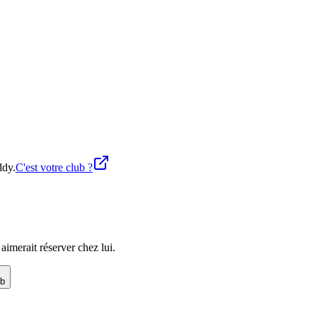
ddy.
C'est votre club ?
imerait réserver chez lui.
ub